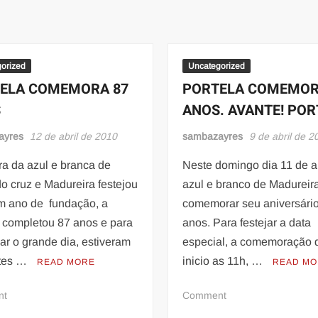
orized
Uncategorized
ELA COMEMORA 87
PORTELA COMEMOR
S
ANOS. AVANTE! POR
ayres
12 de abril de 2010
sambazayres
9 de abril de 2
ra da azul e branca de
Neste domingo dia 11 de ab
o cruz e Madureira festejou
azul e branco de Madureira
m ano de fundação, a
comemorar seu aniversári
a completou 87 anos e para
anos. Para festejar a data
iar o grande dia, estiveram
especial, a comemoração 
tes …
inicio as 11h, …
READ MORE
READ M
on
on
nt
Comment
PORTELA
PORTELA