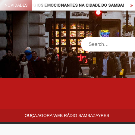
Skip
ES E ELOGIOS EMOCIONANTES NA CIDADE DO SAMBA!
NOVIDADES
Mestre 
to
content
Search
SAMBAZAYRES
Site
Sambazayres
OUÇA AGORA WEB RÁDIO SAMBAZAYRES