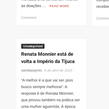
as doações …
READ MORE
receb
on
Comment
Comme
REPASSANDOGalera
nossos
irmãos
estão
precisando
Uncategorized
de
Renata Monnier está de
ajuda!!!
volta a Império da Tijuca
sambazayres
6 de abril de 2010
“A melhor é a que vai ser, pois
busco sempre melhorar”. A
resposta é de Renata Monnier,
que provou também na prática ser
uma mulher aguerrida. À época