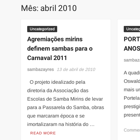
Mês:
abril 2010
Uncategorized
Uncateg
Agremiações mirins
PORT
definem sambas para o
ANO
Carnaval 2011
sambaz
sambazayres
13 de abril de 2010
A quad
Oswald
O projeto idealizado pela
mais u
diretoria da Associação das
Portel
Escolas de Samba Mirins de levar
prestig
para a Passarela do Samba, obras
presen
que marcaram época e se
imortalizaram na história do …
Comme
READ MORE