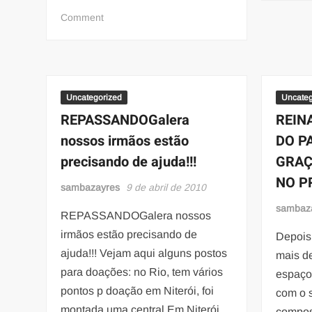
on
Comment
Agremiações
mirins
definem
sambas
para
Uncategorized
Uncateg
o
REPASSANDOGalera
REIN
Carnaval
nossos irmãos estão
DO P
2011
precisando de ajuda!!!
GRAÇ
NO P
sambazayres
9 de abril de 2010
sambaz
REPASSANDOGalera nossos
irmãos estão precisando de
Depois
ajuda!!! Vejam aqui alguns postos
mais d
para doações: no Rio, tem vários
espaço 
pontos p doação em Niterói, foi
com o 
montada uma central Em Niterói,
composi