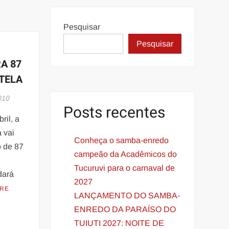
Pesquisar
Pesquisar
A 87
TELA
010
Posts recentes
ril, a
 vai
Conheça o samba-enredo
o de 87
campeão da Acadêmicos do
Tucuruvi para o carnaval de
dará
2027
ORE
LANÇAMENTO DO SAMBA-
ENREDO DA PARAÍSO DO
TUIUTI 2027: NOITE DE