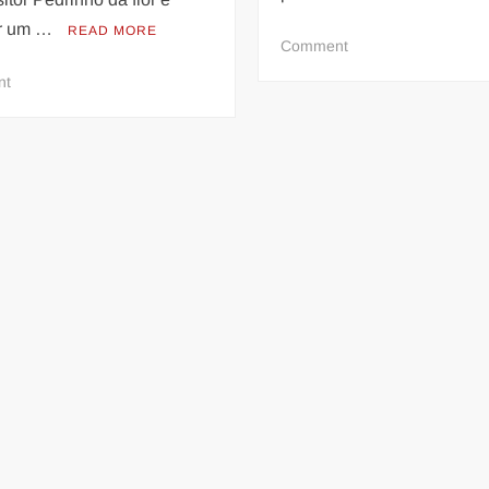
er um …
READ MORE
on
Comment
Salgueiro
on
nt
abre
REINALDO
inscrições
“O
para
PRÍNCIPE
pré-
DO
vestibular
PAGODE”
FAZ
SHOW
DE
GRAÇA
EM
PADRE
MIGUEL
NO
PRÓXIMO
SÁBADO