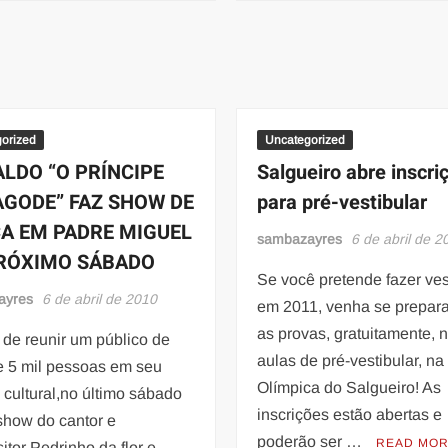
COMEMORA
COMEMORA
87
87
ANOS
ANOS.
AVANTE!
PORTELA
orized
Uncategorized
ALDO “O PRÍNCIPE
Salgueiro abre inscri
AGODE” FAZ SHOW DE
para pré-vestibular
A EM PADRE MIGUEL
sambazayres
6 de abril de 2
RÓXIMO SÁBADO
Se você pretende fazer ves
ayres
6 de abril de 2010
em 2011, venha se prepara
as provas, gratuitamente, 
 de reunir um público de
aulas de pré-vestibular, na
e 5 mil pessoas em seu
Olímpica do Salgueiro! As
cultural,no último sábado
inscrições estão abertas e
show do cantor e
poderão ser …
READ MO
tor Pedrinho da flor e