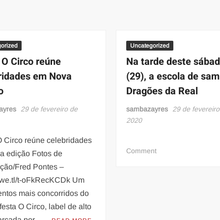
orized
Uncategorized
 O Circo reúne
Na tarde deste sába
ridades em Nova
(29), a escola de sa
o
Dragões da Real
ayres
29 de fevereiro de
sambazayres
29 de fevereiro
2020
O Circo reúne celebridades
on
Comment
a edição Fotos de
Na
ação/Fred Pontes –
tarde
//we.tl/t-oFkRecKCDk Um
deste
entos mais concorridos do
sábado
 festa O Circo, label de alto
(29),
a
arcada por …