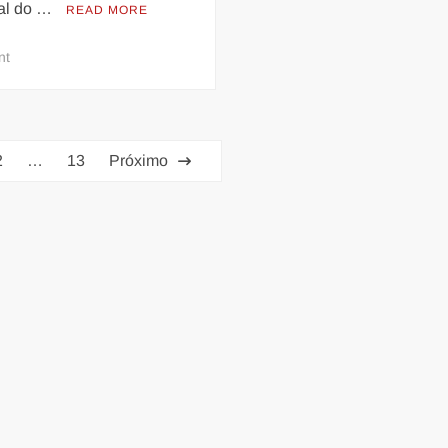
al do …
READ MORE
on
nt
APURAÇÃO
GRUPO
ESPECIAL:
OTTO
2
…
13
Próximo
MIX
GOURMET,
NA
TIJUCA,
É
POINT
PARA
ACOMPANHAR
RESULTADO
PELA
TV