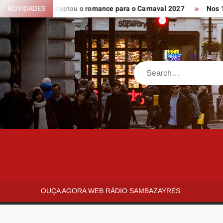
Skip
 Isabel adaptou o romance para o Carnaval 2027
NOVIDADES
Nos 10 anos s
to
content
Search
SAMBAZAYRES
Site
Sambazayres
OUÇA AGORA WEB RÁDIO SAMBAZAYRES