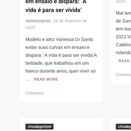
em ensaio e dispara: ‘A
2020
vida é para ser vivida’
Mal ter
sambazayres
26 de fevereiro de
de Sam
2020
tem ba
2021.V
Modelo e atriz Vanessa Di Santo
Cadeir
exibe suas curvas em ensaio e
roland
dispara: ‘A vida é para ser vivida’A
READ
beldade, que trabalhou em um
banco durante anos, quer viver só
Comme
…
READ MORE
on
Comment
Modelo
e
atriz
Vanessa
Di
Uncategorized
Uncateg