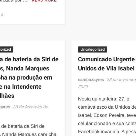
READ MORE
escola
de
on
nt
samba
Festa
Dragões
O
da
Circo
Real
reúne
celebridades
orized
Uncategorized
em
a de bateria da Siri de
Comunicado Urgente
Nova
s, Nanda Marques
Unidos de Vila Isabel
edição
cha na produção em
sambazayres
28 de fevereiro
le na Intendente
2020
lhães
Nesta quinta-feira, 27, o
ayres
28 de fevereiro de
carnavalesco da Unidos de
Isabel, Edson Pereira, teve
celular clonado e sua cont
de bateria da Siri de
Facebook invadida. A pes
 Nanda Marques capricha