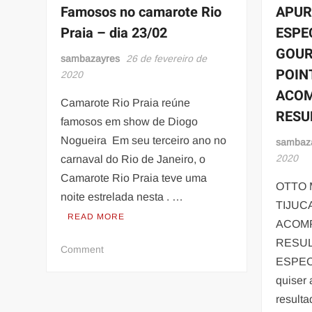
Santo
Famosos no camarote Rio
APUR
exibe
Praia – dia 23/02
ESPE
suas
GOUR
curvas
sambazayres
26 de fevereiro de
em
POIN
2020
ensaio
ACO
e
Camarote Rio Praia reúne
RESU
dispara:
famosos em show de Diogo
‘A
Nogueira Em seu terceiro ano no
sambaz
vida
2020
carnaval do Rio de Janeiro, o
é
Camarote Rio Praia teve uma
para
OTTO 
noite estrelada nesta . …
ser
TIJUC
vivida’
READ MORE
ACOM
RESU
on
Comment
ESPEC
Famosos
quiser 
no
camarote
resulta