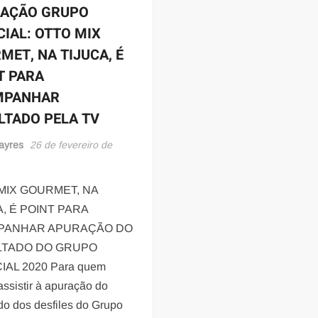
AÇÃO GRUPO
avenida
CIAL: OTTO MIX
MET, NA TIJUCA, É
T PARA
MPANHAR
LTADO PELA TV
ayres
26 de fevereiro de
MIX GOURMET, NA
A, É POINT PARA
PANHAR APURAÇÃO DO
LTADO DO GRUPO
IAL 2020 Para quem
assistir à apuração do
do dos desfiles do Grupo