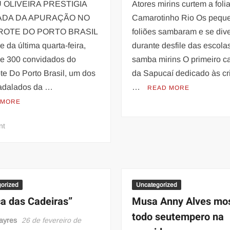
produção
 OLIVEIRA PRESTIGIA
Atores mirins curtem a foli
em
ADA DA APURAÇÃO NO
Camarotinho Rio Os pequ
desfile
OTE DO PORTO BRASIL
foliões sambaram e se dive
na
e da última quarta-feira,
durante desfile das escola
Intendente
de 300 convidados do
samba mirins O primeiro c
Magalhães
te Do Porto Brasil, um dos
da Sapucaí dedicado às cr
adalados da …
…
READ MORE
 MORE
on
nt
Analu
Oliveira
Prestigia
Feijoada
da
orized
Uncategorized
apuração
a das Cadeiras”
Musa Anny Alves mo
todo seutempero na
ayres
26 de fevereiro de