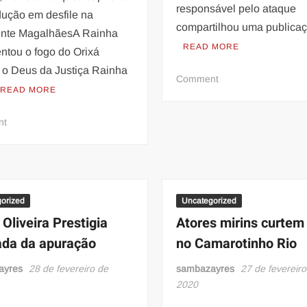
responsável pelo ataque
dução em desfile na
compartilhou uma publica
ente MagalhãesA Rainha
READ MORE
ntou o fogo do Orixá
 o Deus da Justiça Rainha
on
Comment
READ MORE
Comunicado
Urgente
on
nt
–
Rainha
Unidos
de
de
bateria
Vila
da
Isabel
Siri
orized
Uncategorized
de
 Oliveira Prestigia
Atores mirins curtem 
Ramos,
ada da apuração
no Camarotinho Rio
Nanda
Marques
ayres
28 de fevereiro de
sambazayres
27 de fevereiro
capricha
2020
na