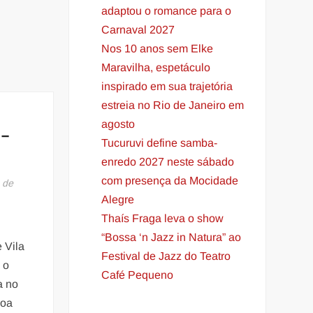
adaptou o romance para o
Carnaval 2027
Nos 10 anos sem Elke
Maravilha, espetáculo
inspirado em sua trajetória
estreia no Rio de Janeiro em
agosto
 –
Tucuruvi define samba-
enredo 2027 neste sábado
com presença da Mocidade
 de
Alegre
Thaís Fraga leva o show
“Bossa ‘n Jazz in Natura” ao
 Vila
Festival de Jazz do Teatro
 o
Café Pequeno
a no
soa