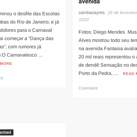
avenida
sambazayres
26 de fevereiro
minou o desfile das Escolas
2020
bas do Rio de Janeiro, e já
stidores para o Carnaval
Fotos: Diego Mendes Mus
ai começar a “Dança das
Alves mostrou todo seu te
as”, com rumores já
na avenida Fantasia avali
o:O Carnavalesco …
20 mil reais representou o 
 MORE
de dendê Sensação no des
Porto da Pedra, …
READ 
on
nt
“Dança
on
Comment
das
Musa
Cadeiras”
Anny
Alves
mostrou
todo
seutempero
orized
na