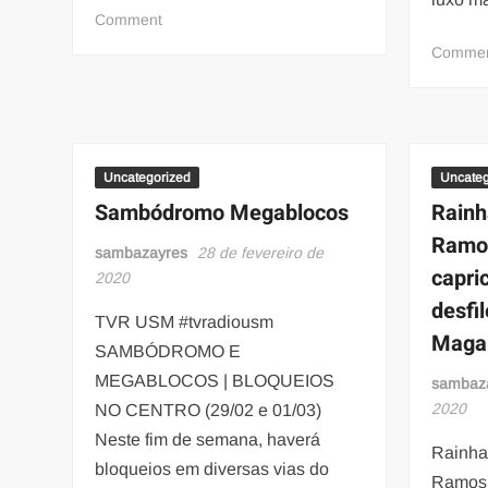
on
Comment
Definidos
Comme
os
ganhadores
do
Troféu
Olhometro
Uncategorized
Uncateg
Sambódromo Megablocos
Rainh
Ramo
sambazayres
28 de fevereiro de
capri
2020
desfi
TVR USM #tvradiousm
Maga
SAMBÓDROMO E
MEGABLOCOS | BLOQUEIOS
sambaz
2020
NO CENTRO (29/02 e 01/03)
Neste fim de semana, haverá
Rainha 
bloqueios em diversas vias do
Ramos,