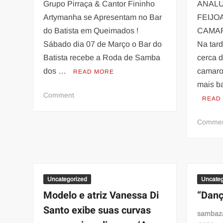
Grupo Pirraça & Cantor Fininho
ANALU
Artymanha se Apresentam no Bar
FEIJO
do Batista em Queimados !
CAMAR
Sábado dia 07 de Março o Bar do
Na tard
Batista recebe a Roda de Samba
cerca 
dos …
camaro
READ MORE
mais b
on
Comment
READ
Grupo
Pirraça
Comme
&Cantor
Fininho
Uncategorized
Uncateg
Modelo e atriz Vanessa Di
“Danç
Santo exibe suas curvas
sambaz