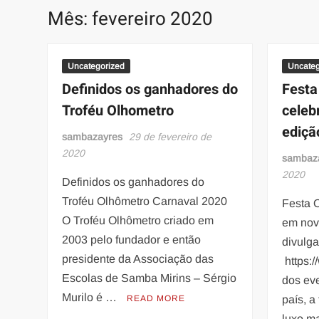
Mês:
fevereiro 2020
Uncategorized
Uncateg
Definidos os ganhadores do
Festa
Troféu Olhometro
celeb
ediçã
sambazayres
29 de fevereiro de
2020
sambaz
2020
Definidos os ganhadores do
Troféu Olhômetro Carnaval 2020
Festa 
O Troféu Olhômetro criado em
em nov
2003 pelo fundador e então
divulg
presidente da Associação das
https:
Escolas de Samba Mirins – Sérgio
dos ev
Murilo é …
READ MORE
país, a
luxo m