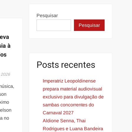
Pesquisar
Pesquisar
leva
ia à
dos
Posts recentes
 2026
Imperatriz Leopoldinense
música,
prepara material audiovisual
lson
exclusivo para divulgação de
óximo
sambas concorrentes do
Nelson
Carnaval 2027
ca no
Aldione Senna, Thai
Rodrigues e Luana Bandeira