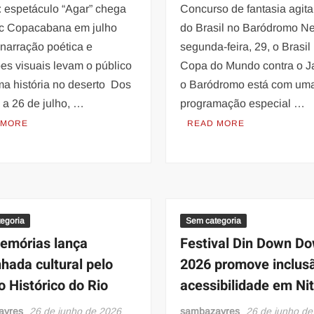
: espetáculo “Agar” chega
Concurso de fantasia agita
c Copacabana em julho
do Brasil no Baródromo N
 narração poética e
segunda-feira, 29, o Brasil
es visuais levam o público
Copa do Mundo contra o J
ma história no deserto Dos
o Baródromo está com um
 a 26 de julho, …
programação especial …
 MORE
READ MORE
egoria
Sem categoria
emórias lança
Festival Din Down D
hada cultural pelo
2026 promove inclus
o Histórico do Rio
acessibilidade em Nit
ayres
26 de junho de 2026
sambazayres
26 de junho de