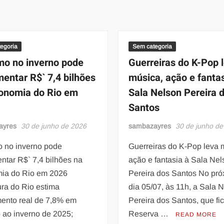
egoria
Sem categoria
mo no inverno pode
Guerreiras do K-Pop 
entar R$` 7,4 bilhões
música, ação e fantas
onomia do Rio em
Sala Nelson Pereira 
Santos
ayres
30 de junho de 2026
sambazayres
30 de junho de
o no inverno pode
Guerreiras do K-Pop leva 
ntar R$` 7,4 bilhões na
ação e fantasia à Sala Ne
ia do Rio em 2026
Pereira dos Santos No pr
ura do Rio estima
dia 05/07, às 11h, a Sala 
mento real de 7,8% em
Pereira dos Santos, que fi
 ao inverno de 2025;
Reserva …
READ MORE