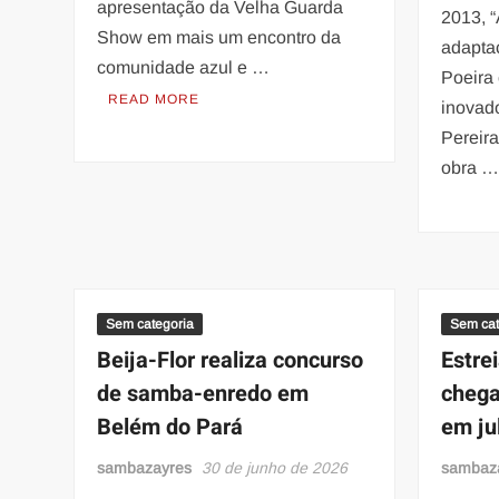
apresentação da Velha Guarda
2013, 
Show em mais um encontro da
adaptaç
comunidade azul e …
Poeira
READ MORE
inovado
Pereir
obra 
Sem categoria
Sem cat
Beija-Flor realiza concurso
Estre
de samba-enredo em
chega
Belém do Pará
em ju
sambazayres
30 de junho de 2026
sambaz