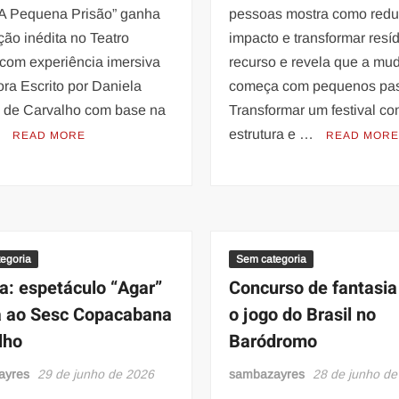
“A Pequena Prisão” ganha
pessoas mostra como redu
ão inédita no Teatro
impacto e transformar res
 com experiência imersiva
recurso e revela que a mu
ra Escrito por Daniela
começa com pequenos pa
a de Carvalho com base na
Transformar um festival c
…
estrutura e …
READ MORE
READ MOR
egoria
Sem categoria
ia: espetáculo “Agar”
Concurso de fantasia
 ao Sesc Copacabana
o jogo do Brasil no
lho
Baródromo
ayres
29 de junho de 2026
sambazayres
28 de junho de