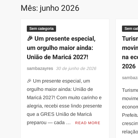
Mês:
junho 2026
Sem categoria
Sem cat
🎉 Um presente especial,
Turis
um orgulho maior ainda:
movim
União de Maricá 2027!
na ec
2026
sambazayres
30 de junho de 2026
sambaz
🎉 Um presente especial, um
orgulho maior ainda: União de
Turism
Maricá 2027! Com muito carinho e
movime
alegria, recebi esse lindo presente
econom
que a GRES União de Maricá
Prefeit
preparou — cada …
READ MORE
cresci
relação