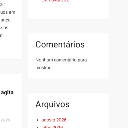
zir
íduos em
dança
ssos
om
Comentários
E
Nenhum comentário para
mostrar.
 agita
Arquivos
agosto 2026
 2026
julho 2026