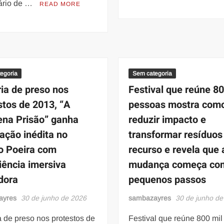
ário de …
READ MORE
egoria
Sem categoria
ria de preso nos
Festival que reúne 80
stos de 2013, “A
pessoas mostra com
na Prisão” ganha
reduzir impacto e
ação inédita no
transformar resíduo
o Poeira com
recurso e revela que 
iência imersiva
mudança começa co
dora
pequenos passos
ayres
30 de junho de 2026
sambazayres
30 de junho de
a de preso nos protestos de
Festival que reúne 800 mil