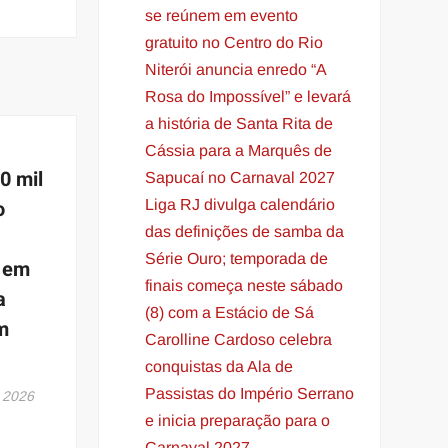
se reúnem em evento
gratuito no Centro do Rio
Niterói anuncia enredo “A
Rosa do Impossível” e levará
a história de Santa Rita de
Cássia para a Marquês de
0 mil
Sapucaí no Carnaval 2027
o
Liga RJ divulga calendário
das definições de samba da
Série Ouro; temporada de
s em
finais começa neste sábado
a
(8) com a Estácio de Sá
m
Carolline Cardoso celebra
conquistas da Ala de
Passistas do Império Serrano
 2026
e inicia preparação para o
Carnaval 2027