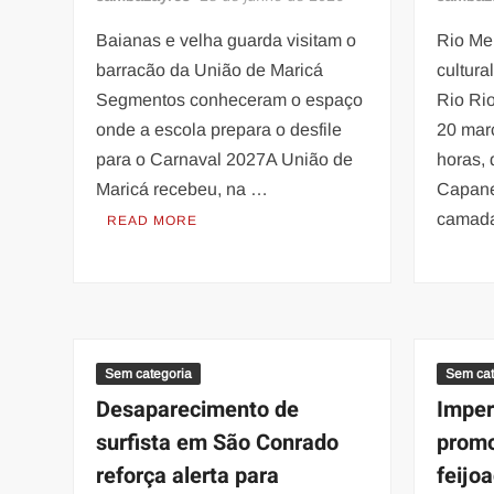
Baianas e velha guarda visitam o
Rio Me
barracão da União de Maricá
cultura
Segmentos conheceram o espaço
Rio Ri
onde a escola prepara o desfile
20 mar
para o Carnaval 2027A União de
horas,
Maricá recebeu, na …
Capane
camad
READ MORE
Sem categoria
Sem cat
Desaparecimento de
Imper
surfista em São Conrado
promo
reforça alerta para
feijo