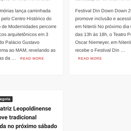
mórias lança caminhada
Festival Din Down Down 
l pelo Centro Histórico do
promove inclusão e acessi
o de Modernidades percorre
em Niterói No próximo dia 
cos arquitetônicos em 3
das 13h às 18h, o Teatro P
 do Palácio Gustavo
Oscar Niemeyer, em Niteró
ma ao MAM, revelando as
recebe o Festival Din …
as da …
READ MORE
READ MORE
egoria
atriz Leopoldinense
ve tradicional
ada no próximo sábado