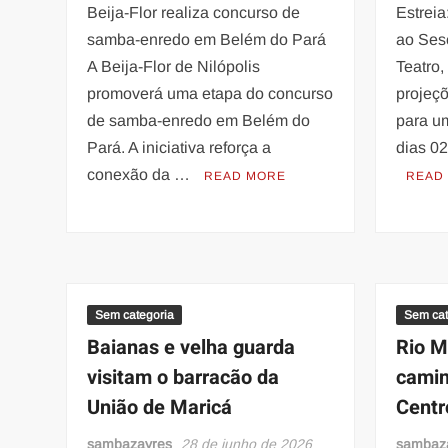
Beija-Flor realiza concurso de
Estreia
samba-enredo em Belém do Pará
ao Ses
A Beija-Flor de Nilópolis
Teatro,
promoverá uma etapa do concurso
projeçõ
de samba-enredo em Belém do
para u
Pará. A iniciativa reforça a
dias 02
conexão da …
READ MORE
READ
Sem categoria
Sem cat
Baianas e velha guarda
Rio M
visitam o barracão da
camin
União de Maricá
Centr
sambazayres
28 de junho de 2026
sambaz