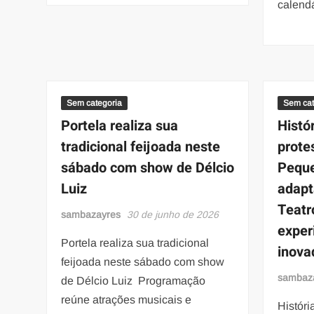
calend
Sem categoria
Sem cat
Portela realiza sua
Histó
tradicional feijoada neste
prote
sábado com show de Délcio
Peque
Luiz
adapt
Teatr
sambazayres
30 de junho de 2026
exper
Portela realiza sua tradicional
inova
feijoada neste sábado com show
sambaz
de Délcio Luiz Programação
reúne atrações musicais e
Históri