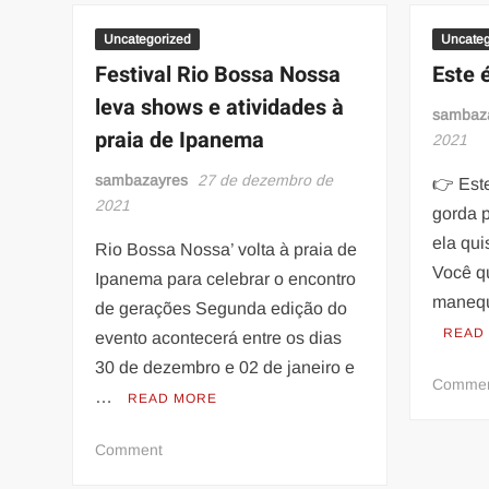
Siqueira
são
Uncategorized
Uncateg
os
Festival Rio Bossa Nossa
Este 
novos
leva shows e atividades à
coreógrafos
sambaz
praia de Ipanema
da
2021
comissão
sambazayres
27 de dezembro de
👉 Est
de
2021
frente
gorda 
da
ela qui
Rio Bossa Nossa’ volta à praia de
Portela
Você q
Ipanema para celebrar o encontro
manequ
de gerações Segunda edição do
READ
evento acontecerá entre os dias
30 de dezembro e 02 de janeiro e
Comme
…
READ MORE
on
Comment
Festival