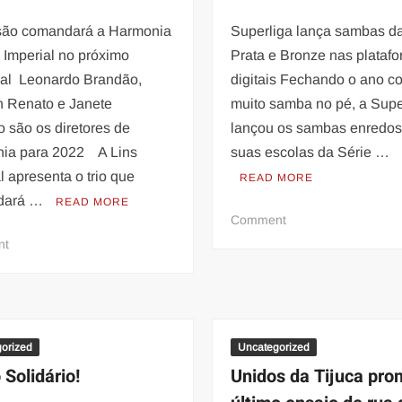
8
ão comandará a Harmonia
Superliga lança sambas da
 Imperial no próximo
Prata e Bronze nas plataf
al Leonardo Brandão,
digitais Fechando o ano c
n Renato e Janete
muito samba no pé, a Supe
 são os diretores de
lançou os sambas enredos
ia para 2022 A Lins
suas escolas da Série …
l apresenta o trio que
READ MORE
dará …
READ MORE
on
Comment
Superliga
on
nt
lança
Comissão
sambas
comandará
da
a
Série
Harmonia
Prata
da
orized
Uncategorized
e
Lins
 Solidário!
Unidos da Tijuca pr
Bronze
Imperial