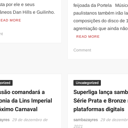
ta por ele e seus
feijoada da Portela Músic
âneos Dan Hills e Guilinho.
paulistanos também irão l
READ MORE
composições do disco de 
agremiação que ainda nã
on
nt
READ MORE
O
cantor
on
Comment
e
Mestre
compositor
Monarco
e
será
chef
homenageado
de
na
orized
Uncategorized
cozinha
quadra
ssão comandará a
Superliga lança sam
da
nia da Lins Imperial
Série Prata e Bronze
Portela
óximo Carnaval
plataformas digitais
no
próximo
ayres
29 de dezembro de
sambazayres
29 de dezembr
dia
2021