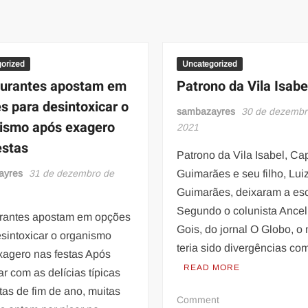
orized
Uncategorized
urantes apostam em
Patrono da Vila Isabe
s para desintoxicar o
sambazayres
30 de dezembr
ismo após exagero
2021
estas
Patrono da Vila Isabel, Ca
ayres
31 de dezembro de
Guimarães e seu filho, Lui
Guimarães, deixaram a esc
Segundo o colunista Ance
rantes apostam em opções
Gois, do jornal O Globo, o
sintoxicar o organismo
teria sido divergências co
xagero nas festas Após
READ MORE
r com as delícias típicas
tas de fim de ano, muitas
on
Comment