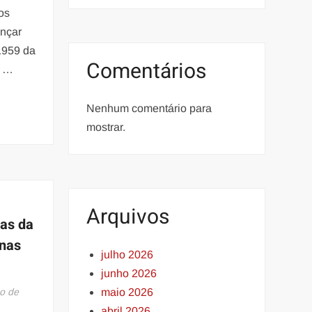
os
ançar
1959 da
Comentários
o …
Nenhum comentário para
mostrar.
Arquivos
bas da
 nas
julho 2026
junho 2026
o de
maio 2026
abril 2026