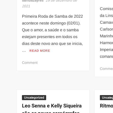
sambazayres
29 de dezembro de
2021
Comiss
da Lins
Primeira Roda de Samba de 2022
Carnav
acontece neste domingo (02/01).
Carlso
Que o amor, a saúde e o samba
Marinho
estejam presentes em todos os
Harmon
dias deste novo ano que se inicia,
Imperia
…
READ MORE
coman
on
Comment
Cacique
Comme
de
Ramos:
Primeira
Roda
de
Uncategorized
Uncateg
Samba
Leo Senna e Kelly Siqueira
Ritmo
de