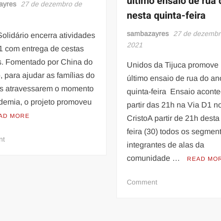
último ensaio de rua
nas
no
ayres
27 de dezembro de
nesta quinta-feira
plataformas
próximo
digitais
Carnaval
sambazayres
27 de dezembr
olidário encerra atividades
2021
1 com entrega de cestas
s. Fomentado por China do
Unidos da Tijuca promove
, para ajudar as famílias do
último ensaio de rua do an
tas atravessarem o momento
quinta-feira Ensaio aconte
demia, o projeto promoveu
partir das 21h na Via D1 n
AD MORE
CristoA partir de 21h desta
feira (30) todos os segmen
on
nt
integrantes de alas da
Ritmo
comunidade …
READ MO
Solidário!
on
Comment
Unidos
da
Tijuca