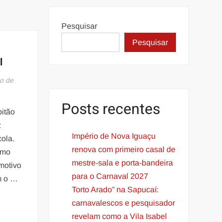
Pesquisar
Pesquisar
l
o de
Posts recentes
pitão
z
Império de Nova Iguaçu
ola.
renova com primeiro casal de
lmo
mestre-sala e porta-bandeira
 motivo
para o Carnaval 2027
m o …
Torto Arado” na Sapucaí:
carnavalescos e pesquisador
revelam como a Vila Isabel