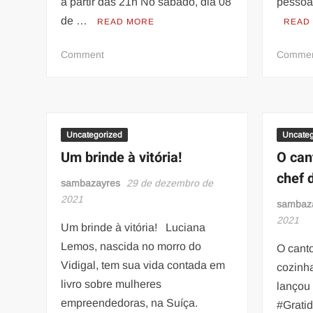
a partir das 21h No sábado, dia 08
pessoa
de …
READ MORE
READ
on
Comment
Comme
Unidos
da
Tijuca
comemora
90
Uncategorized
Uncateg
anos
Um brinde à vitória!
O can
de
chef 
fundação
sambazayres
29 de dezembro de
recebendo
2021
sambaz
as
2021
Um brinde à vitória! Luciana
co-
Lemos, nascida no morro do
irmãs
O canto
em
Vidigal, tem sua vida contada em
cozinh
grande
livro sobre mulheres
lançou
festa
empreendedoras, na Suíça.
#Grati