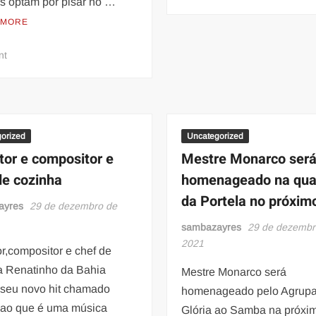
s optam por pisar no …
Patrono
 MORE
da
Vila
on
nt
Isabel
Restaurantes
apostam
em
opções
para
orized
Uncategorized
desintoxicar
tor e compositor e
Mestre Monarco ser
o
de cozinha
homenageado na qua
organismo
da Portela no próximo
após
ayres
29 de dezembro de
exagero
sambazayres
29 de dezembr
nas
2021
festas
r,compositor e chef de
a Renatinho da Bahia
Mestre Monarco será
 seu novo hit chamado
homenageado pelo Agrup
dao que é uma música
Glória ao Samba na próxi