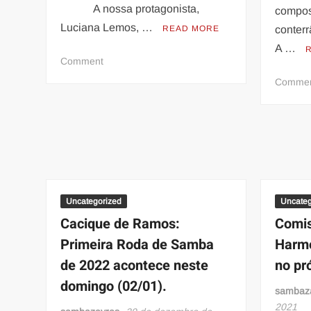
A nossa protagonista,
compos
Luciana Lemos, …
READ MORE
conterr
A …
on
Comment
Um
Comme
brinde
à
vitória!
Uncategorized
Uncateg
Cacique de Ramos:
Comi
Primeira Roda de Samba
Harmo
de 2022 acontece neste
no pr
domingo (02/01).
sambaz
2021