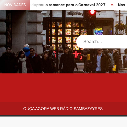
Skip
 Isabel adaptou o romance para o Carnaval 2027
NOVIDADES
Nos 10 anos s
to
content
Search
SAMBAZAYRES
Site
Sambazayres
OUÇA AGORA WEB RÁDIO SAMBAZAYRES