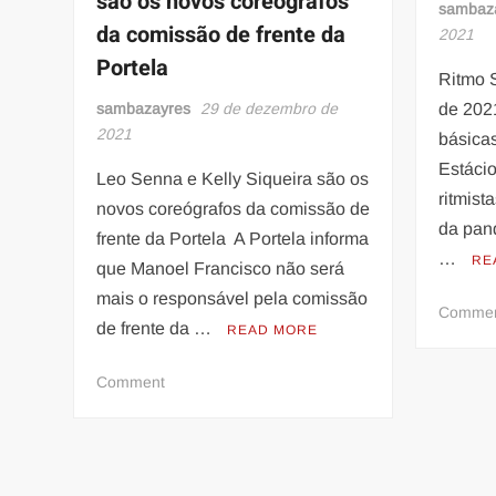
são os novos coreógrafos
2022
sambaz
da comissão de frente da
acontece
2021
neste
Portela
Ritmo S
domingo
sambazayres
(02/01).
29 de dezembro de
de 202
2021
básica
Estácio
Leo Senna e Kelly Siqueira são os
ritmis
novos coreógrafos da comissão de
da pan
frente da Portela A Portela informa
…
RE
que Manoel Francisco não será
mais o responsável pela comissão
Comme
de frente da …
READ MORE
on
Comment
Leo
Senna
e
Kelly