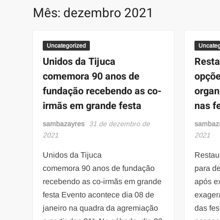
Mês:
dezembro 2021
Uncategorized
Uncateg
Unidos da Tijuca
Resta
comemora 90 anos de
opçõe
fundação recebendo as co-
organ
irmãs em grande festa
nas f
sambazayres
31 de dezembro de
sambaz
2021
2021
Unidos da Tijuca
Restau
comemora 90 anos de fundação
para de
recebendo as co-irmãs em grande
após e
festa Evento acontece dia 08 de
exagera
janeiro na quadra da agremiação
das fes