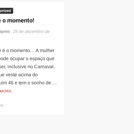
promove
último
orized
ensaio
é o momento!
de
rua
ayres
26 de dezembro de
do
ano
e é o momento… A mulher
nesta
pode ocupar o espaço que
quinta-
feira
ser, inclusive no Carnaval.
ue veste acima do
im 46 e tem o sonho de …
 MORE
on
nt
Este
é
o
momento!