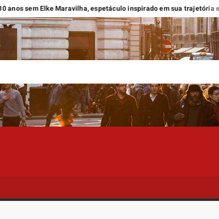
em Elke Maravilha, espetáculo inspirado em sua trajetória estreia n