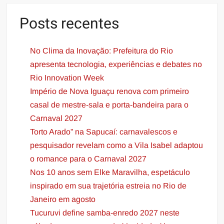
Samba
D’Passista
Posts recentes
que
recebe
No Clima da Inovação: Prefeitura do Rio
Dudu
Nobre.
apresenta tecnologia, experiências e debates no
Rio Innovation Week
Império de Nova Iguaçu renova com primeiro
casal de mestre-sala e porta-bandeira para o
Carnaval 2027
Torto Arado” na Sapucaí: carnavalescos e
pesquisador revelam como a Vila Isabel adaptou
o romance para o Carnaval 2027
Nos 10 anos sem Elke Maravilha, espetáculo
inspirado em sua trajetória estreia no Rio de
Janeiro em agosto
Tucuruvi define samba-enredo 2027 neste