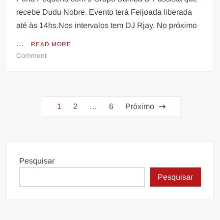
recebe Dudu Nobre. Evento terá Feijoada liberada
até às 14hs.Nos intervalos tem DJ Rjay. No próximo
…
READ MORE
on
Comment
Dia
6
dedezembro,
Paginação
estreia
1
2
…
6
Próximo
a
de
Roda
posts
de
Samba
da
Pesquisar
Porta
Pesquisar
Pequena
com
o
Grupo