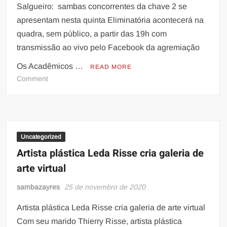
Salgueiro: sambas concorrentes da chave 2 se
apresentam nesta quinta Eliminatória acontecerá na
quadra, sem público, a partir das 19h com
transmissão ao vivo pelo Facebook da agremiação
Os Acadêmicos …
READ MORE
on
Comment
Salgueiro:
sambas
concorrentes
da
chave
Uncategorized
2
Artista plástica Leda Risse cria galeria de
se
arte virtual
apresentam
nesta
sambazayres
25 de novembro de 2020
quinta
Artista plástica Leda Risse cria galeria de arte virtual
Com seu marido Thierry Risse, artista plástica