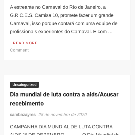
2
A estreante no Carnaval do Rio de Janeiro, a
de
G.R.C.E.S. Camisa 10, promete fazer um grande
dezembro
Carnaval, isso porque contará com uma equipe de
acontece
profissionais experientes do Carnaval. E com …
a
Live
READ MORE
doTrem
on
Comment
do
A
Samba
estreante
diretamente
no
da
Carnaval
Quadra
do
Uncategorized
da
Rio
Dia mundial de luta contra a aids/Acusar
Portela
de
recebimento
com
Janeiro,
Marquinhos
a
sambazayres
28 de novembro de 2020
de
G.R.C.E.S.
Oswaldo
Camisa
CAMPANHA DIA MUNDIAL DE LUTA CONTRA
Cruz
10
AIDS 1º DE DEZEMBRO O Dia Mundial de