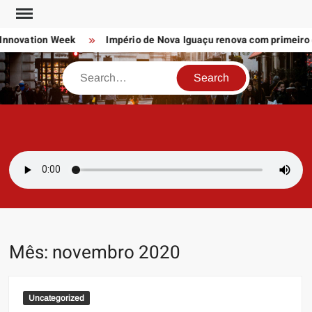
Skip
to
novation Week
Império de Nova Iguaçu renova com primeiro cas
content
Search
SAMBAZAYRES
Site Sambazayres
Mês:
novembro 2020
Uncategorized