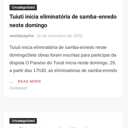
Uncategorized
Tuiuti inicia eliminatória de samba-enredo
neste domingo
sambazayres
26 de novembro de 2020
Tuiuti inicia eliminatória de samba-enredo neste
domingoSete obras foram inscritas para participar da
disputa O Paraíso do Tuiuti inicia neste domingo, 29,
a partir das 17h30, as eliminatórias de samba-enredo
…
READ MORE
on
Comment
Tuiuti
inicia
eliminatória
de
samba-
Uncategorized
enredo