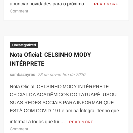
anunciar novidades para o próximo …
READ MORE
on
Comment
Lins
Imperial
apresenta
primeiro
rei
Uncategorized
de
Nota Oficial: CELSINHO MODY
bateria
INTÉRPRETE
da
sua
sambazayres
28 de novembro de 2020
história
Nota Oficial: CELSINHO MODY INTÉRPRETE
OFICIAL DA ACADÊMICOS DO TATUAPÉ, USOU
SUAS REDES SOCIAIS PARA INFORMAR QUE
ESTÁ COM COVID-19 Leiam na Íntegra: Tenho que
informar a todos que fui …
READ MORE
on
Comment