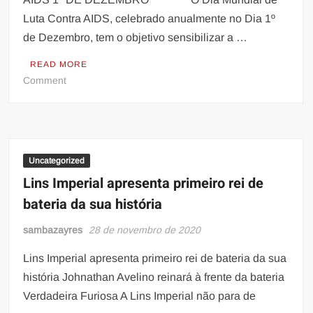
evários
Luta Contra AIDS, celebrado anualmente no Dia 1º
convidados.
de Dezembro, tem o objetivo sensibilizar a …
READ MORE
on
Comment
Dia
mundial
de
luta
contra
Uncategorized
a
Lins Imperial apresenta primeiro rei de
aids/Acusar
bateria da sua história
recebimento
sambazayres
28 de novembro de 2020
Lins Imperial apresenta primeiro rei de bateria da sua
história Johnathan Avelino reinará à frente da bateria
Verdadeira Furiosa A Lins Imperial não para de