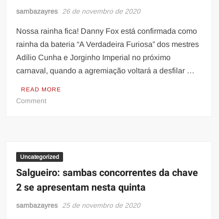
piada
sambazayres
26 de novembro de 2020
com
Nossa rainha fica! Danny Fox está confirmada como
marombeiros
rainha da bateria “A Verdadeira Furiosa” dos mestres
Adílio Cunha e Jorginho Imperial no próximo
carnaval, quando a agremiação voltará a desfilar …
READ MORE
on
Comment
Nossa
rainha
fica!
Uncategorized
Salgueiro: sambas concorrentes da chave
2 se apresentam nesta quinta
sambazayres
25 de novembro de 2020