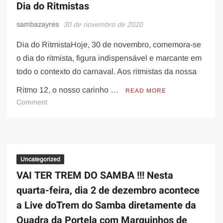
Dia do Ritmistas
sambazayres
30 de novembro de 2020
Dia do RitmistaHoje, 30 de novembro, comemora-se
o dia do ritmista, figura indispensável e marcante em
todo o contexto do carnaval. Aos ritmistas da nossa
Ritmo 12, o nosso carinho …
READ MORE
on
Comment
Dia
do
Ritmistas
Uncategorized
VAI TER TREM DO SAMBA !!! Nesta
quarta-feira, dia 2 de dezembro acontece
a Live doTrem do Samba diretamente da
Quadra da Portela com Marquinhos de