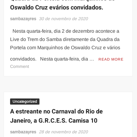
Oswaldo Cruz evários convidados.
sambazayres
30 de novembro de 2020
Nesta quarta-feira, dia 2 de dezembro acontece a
Live do Trem do Samba diretamente da Quadra da
Portela com Marquinhos de Oswaldo Cruz e vários
convidados. Nesta quarta-feira, dia …
READ MORE
on
Comment
VAI
TER
TREM
DO
SAMBA
Uncategorized
!!!
A estreante no Carnaval do Rio de
Nesta
Janeiro, a G.R.C.E.S. Camisa 10
quarta-
feira,
sambazayres
28 de novembro de 2020
dia