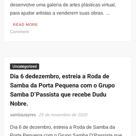
desenvolve uma galeria de artes plásticas virtual,
para ajudar artistas a venderem suas obras. …
READ MORE
on
Comment
Artista
plástica
Leda
Risse
cria
Uncategorized
galeria
Dia 6 dedezembro, estreia a Roda de
de
Samba da Porta Pequena com o Grupo
arte
Samba D’Passista que recebe Dudu
virtual
Nobre.
sambazayres
25 de novembro de 2020
Dia 6 de dezembro, estreia a Roda de Samba da
Porta Pequena com o Grupo Samba D’Passista que