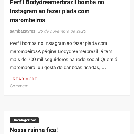
Perfil Bodydreamerbrazil bomba no
neste
Instagram ao fazer piada com
domingo
marombeiros
sambazayres
26 de novembro de 2020
Perfil bomba no Instagram ao fazer piada com
marombeirosA página Bodydreamerbrazil já tem
mais de 700 mil seguidores na rede social Quem é
marombeiro, ou gosta de dar boas risadas, …
READ MORE
on
Comment
Perfil
Bodydreamerbrazil
bomba
no
Instagram
Uncategorized
ao
Nossa rainha fica!
fazer