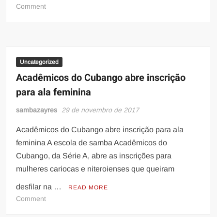
on
Comment
Império
da
Tijuca
recebe
Grande
Uncategorized
Rio
Acadêmicos do Cubango abre inscrição
e
para ala feminina
Portela
no
sambazayres
29 de novembro de 2017
último
Fim
Acadêmicos do Cubango abre inscrição para ala
de
feminina A escola de samba Acadêmicos do
Tarde
Cubango, da Série A, abre as inscrições para
Imperial
mulheres cariocas e niteroienses que queiram
da
temporada
desfilar na …
READ MORE
2018
on
Comment
Acadêmicos