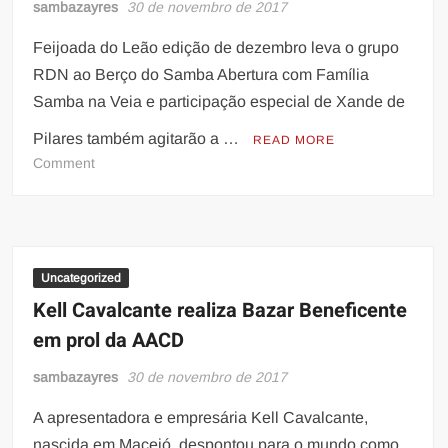
sambazayres
30 de novembro de 2017
EM
ACERVO
Feijoada do Leão edição de dezembro leva o grupo
DE
RDN ao Berço do Samba Abertura com Família
SEU
Samba na Veia e participação especial de Xande de
CENTRO
DE
Pilares também agitarão a …
READ MORE
REFERÊNCIA
on
Comment
FEIJOADA
DO
LEAO
DE
DEZEMBRO
Uncategorized
COM
Kell Cavalcante realiza Bazar Beneficente
GRUPO
em prol da AACD
RDN
E
sambazayres
30 de novembro de 2017
XANDE
DE
A apresentadora e empresária Kell Cavalcante,
PILARES
nascida em Maceió, despontou para o mundo como