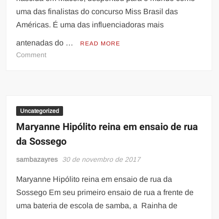
uma das finalistas do concurso Miss Brasil das
Américas. É uma das influenciadoras mais
antenadas do …
READ MORE
on
Comment
Kell
Cavalcante
realiza
Bazar
Beneficente
Uncategorized
em
Maryanne Hipólito reina em ensaio de rua
prol
da Sossego
da
AACD
sambazayres
30 de novembro de 2017
Maryanne Hipólito reina em ensaio de rua da
Sossego Em seu primeiro ensaio de rua a frente de
uma bateria de escola de samba, a Rainha de