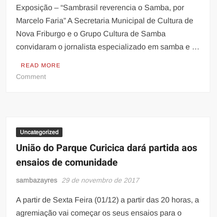
Largo
Exposição – “Sambrasil reverencia o Samba, por
da
Marcelo Faria” A Secretaria Municipal de Cultura de
Batalha
Nova Friburgo e o Grupo Cultura de Samba
convidaram o jornalista especializado em samba e …
READ MORE
on
Comment
Exposição
–
“Sambrasil
reverencia
o
Uncategorized
Samba,
União do Parque Curicica dará partida aos
por
ensaios de comunidade
Marcelo
Faria”
sambazayres
29 de novembro de 2017
A partir de Sexta Feira (01/12) a partir das 20 horas, a
agremiação vai começar os seus ensaios para o