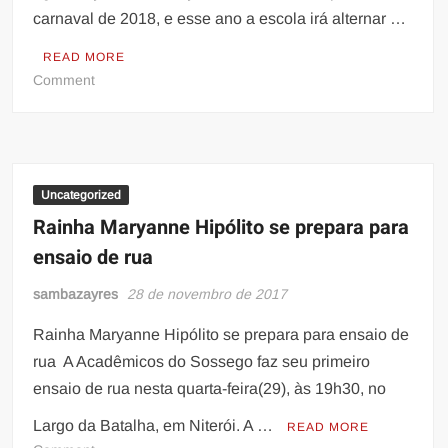
carnaval de 2018, e esse ano a escola irá alternar …
READ MORE
on
Comment
União
do
Parque
Curicica
dará
Uncategorized
partida
Rainha Maryanne Hipólito se prepara para
aos
ensaio de rua
ensaios
de
sambazayres
28 de novembro de 2017
comunidade
Rainha Maryanne Hipólito se prepara para ensaio de
rua A Acadêmicos do Sossego faz seu primeiro
ensaio de rua nesta quarta-feira(29), às 19h30, no
Largo da Batalha, em Niterói. A …
READ MORE