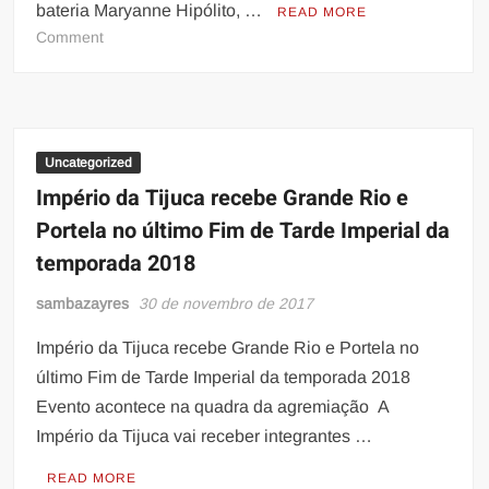
bateria Maryanne Hipólito, …
READ MORE
on
Comment
Maryanne
Hipólito
reina
em
ensaio
Uncategorized
de
Império da Tijuca recebe Grande Rio e
rua
Portela no último Fim de Tarde Imperial da
da
temporada 2018
Sossego
sambazayres
30 de novembro de 2017
Império da Tijuca recebe Grande Rio e Portela no
último Fim de Tarde Imperial da temporada 2018
Evento acontece na quadra da agremiação A
Império da Tijuca vai receber integrantes …
READ MORE