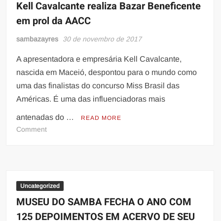
Kell Cavalcante realiza Bazar Beneficente
em prol da AACC
sambazayres
30 de novembro de 2017
A apresentadora e empresária Kell Cavalcante,
nascida em Maceió, despontou para o mundo como
uma das finalistas do concurso Miss Brasil das
Américas. É uma das influenciadoras mais
antenadas do …
READ MORE
on
Comment
Kell
Cavalcante
realiza
Bazar
Beneficente
Uncategorized
em
MUSEU DO SAMBA FECHA O ANO COM
prol
125 DEPOIMENTOS EM ACERVO DE SEU
da