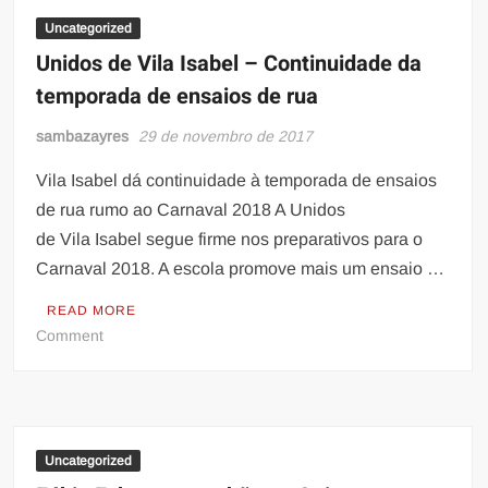
TEM
RECORDE
Uncategorized
ORÇAMENTÁRIO
Unidos de Vila Isabel – Continuidade da
temporada de ensaios de rua
sambazayres
29 de novembro de 2017
Vila Isabel dá continuidade à temporada de ensaios
de rua rumo ao Carnaval 2018 A Unidos
de Vila Isabel segue firme nos preparativos para o
Carnaval 2018. A escola promove mais um ensaio …
READ MORE
on
Comment
Unidos
de
Vila
Isabel
–
Uncategorized
Continuidade