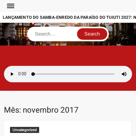
Skip
to
ANÇAMENTO DO SAMBA-ENREDO DA PARAÍSO DO TUIUTI 2027: NOI
content
Search
SAMBAZAYRES
Site Sambazayres
Mês:
novembro 2017
Uncategorized