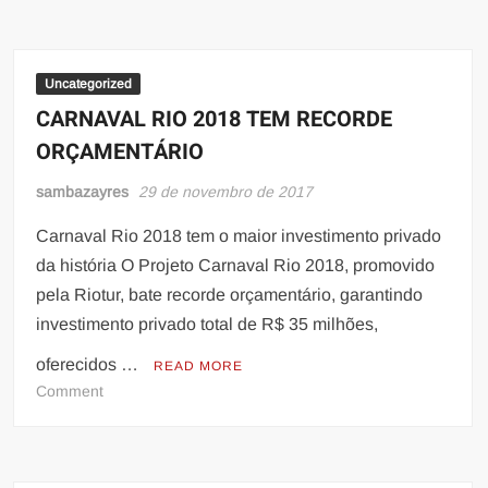
do
Cubango
abre
inscrição
Uncategorized
para
CARNAVAL RIO 2018 TEM RECORDE
ala
ORÇAMENTÁRIO
feminina
sambazayres
29 de novembro de 2017
Carnaval Rio 2018 tem o maior investimento privado
da história O Projeto Carnaval Rio 2018, promovido
pela Riotur, bate recorde orçamentário, garantindo
investimento privado total de R$ 35 milhões,
oferecidos …
READ MORE
on
Comment
CARNAVAL
RIO
2018