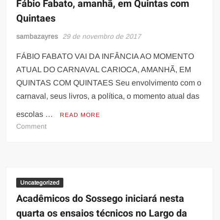
Fábio Fabato, amanhã, em Quintas com
da
Quintaes
temporada
de
sambazayres
29 de novembro de 2017
ensaios
de
FÁBIO FABATO VAI DA INFÂNCIA AO MOMENTO
rua
ATUAL DO CARNAVAL CARIOCA, AMANHÃ, EM
QUINTAS COM QUINTAES Seu envolvimento com o
carnaval, seus livros, a política, o momento atual das
escolas …
READ MORE
on
Comment
Fábio
Fabato,
amanhã,
em
Quintas
Uncategorized
com
Acadêmicos do Sossego iniciará nesta
Quintaes
quarta os ensaios técnicos no Largo da