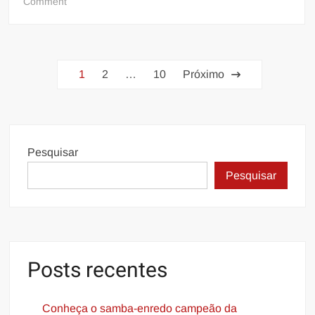
on
Comment
Rainha
Maryanne
Hipólito
Paginação
se
1
2
…
10
Próximo
prepara
de
para
posts
ensaio
de
rua
Pesquisar
Pesquisar
Posts recentes
Conheça o samba-enredo campeão da