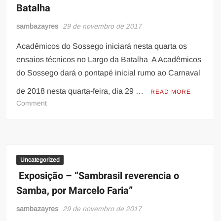
Batalha
sambazayres
29 de novembro de 2017
Acadêmicos do Sossego iniciará nesta quarta os
ensaios técnicos no Largo da Batalha A Acadêmicos
do Sossego dará o pontapé inicial rumo ao Carnaval
de 2018 nesta quarta-feira, dia 29 …
READ MORE
on
Comment
Acadêmicos
do
Sossego
iniciará
nesta
Uncategorized
quarta
Exposição – “Sambrasil reverencia o
os
Samba, por Marcelo Faria”
ensaios
técnicos
sambazayres
29 de novembro de 2017
no