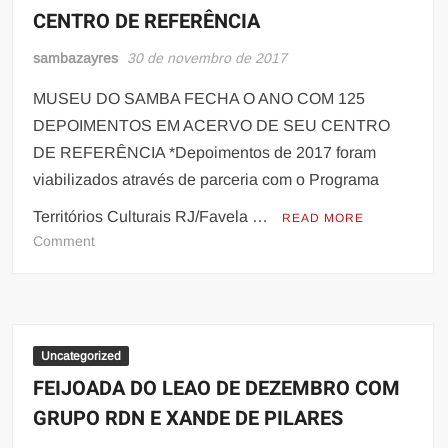
CENTRO DE REFERÊNCIA
AACC
sambazayres
30 de novembro de 2017
MUSEU DO SAMBA FECHA O ANO COM 125
DEPOIMENTOS EM ACERVO DE SEU CENTRO
DE REFERÊNCIA *Depoimentos de 2017 foram
viabilizados através de parceria com o Programa
Territórios Culturais RJ/Favela …
READ MORE
on
Comment
MUSEU
DO
SAMBA
FECHA
O
Uncategorized
ANO
FEIJOADA DO LEAO DE DEZEMBRO COM
COM
GRUPO RDN E XANDE DE PILARES
125
DEPOIMENTOS