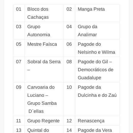
01
Bloco dos
02
Manga Preta
Cachaças
03
Grupo
04
Grupo da
Autonomia
Analimar
05
Mestre Faísca
06
Pagode do
Nelsinho e Wilma
07
Sobral da Serra
08
Pagode do Gil –
–
Democráticos de
Guadalupe
09
Carvoaria do
10
Pagode da
Luciano –
Dulcinha e do Zaú
Grupo Samba
D`ellas
11
Grupo Regente
12
Renascença
13
Quintal do
14
Pagode da Vera