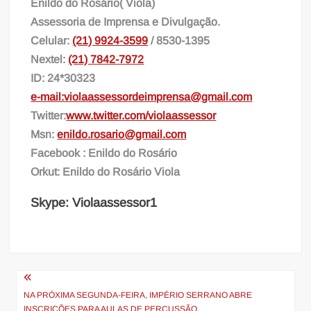
Enildo do Rosário( Viola)
Assessoria de Imprensa e Divulgação.
Celular:
(21) 9924-3599
/ 8530-1395
Nextel:
(21) 7842-7972
ID: 24*30323
e-mail:violaassessordeimprensa@gmail.com
Twitter:
www.twitter.com/violaassessor
Msn:
enildo.rosario@gmail.com
Facebook : Enildo do Rosário
Orkut: Enildo do Rosário Viola
Skype: Violaassessor1
Navegação
de
NA PRÓXIMA SEGUNDA-FEIRA, IMPÉRIO SERRANO ABRE
INSCRIÇÕES PARA AULAS DE PERCUSSÃO