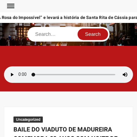
Skip
to
osa do Impossível” e levará a história de Santa Rita de Cássia para
content
Search
SAMBAZAYRES
Site Sambazayres
Uncategorized
BAILE DO VIADUTO DE MADUREIRA