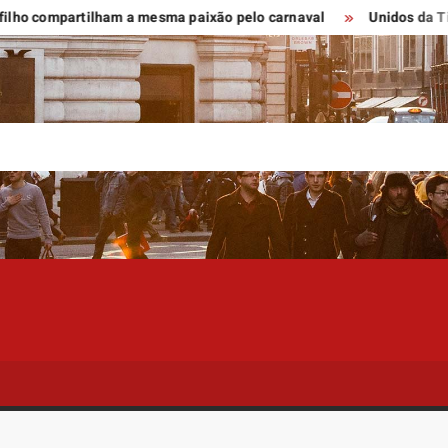
ompartilham a mesma paixão pelo carnaval
Unidos da Tijuca re