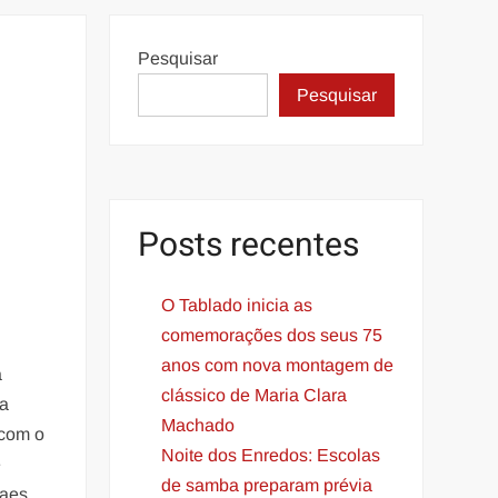
Pesquisar
Pesquisar
Posts recentes
O Tablado inicia as
comemorações dos seus 75
anos com nova montagem de
a
clássico de Maria Clara
na
Machado
 com o
Noite dos Enredos: Escolas
e
de samba preparam prévia
Paes