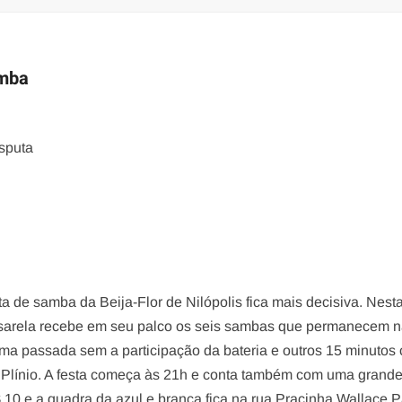
amba
isputa
de samba da Beija-Flor de Nilópolis fica mais decisiva. Nest
assarela recebe em seu palco os seis sambas que permanecem 
ma passada sem a participação da bateria e outros 15 minutos
 Plínio. A festa começa às 21h e conta também com uma grand
10 e a quadra da azul e branca fica na rua Pracinha Wallace 