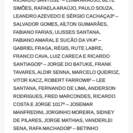
RICARDO SANTOS
2º – LUMA ARAÚJO, BETE
SIMÕES, RAFAELA ARAÚJO, PAULO SOUZA,
LEANDRO AZEVEDO E SÉRGIO CACHAÇA
3º –
SALVADOR GOMES, AÍLTON GUIMARÃES,
FABIANO FARIAS, ULISSES SANTANA,
FABIANO AMARAL E SUCÃO DA VK
4º –
GABRIEL FRAGA, RÉGIS, RUTE LABRE,
FRANCO CAVA, LUIZ CARECA E RICARDO
SANTIAGO
5º – JORGE DO BATUKE, FRANK
TAVARES, ALDIR SENNA, MARCELO QUEIROZ,
VITOR KACZ, ROBERT FARROW
6º – LEE
SANTANA, FERNANDO DE LIMA, ANDERSON
RODRIGUES, FRED MARCONDES, RICARDO
COSTA E JORGE 101
7º – JOSEMAR
MANFREDINI, JORGINHO MOREIRA, SIDNEY
DE PILARES, JORGE MATHIAS, VANDERLEI
SENA, RAFA MACHADO
8º – BETINHO