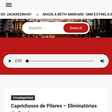
Skip
to
O JACAREZINHO!
ADEUS A BETH ANDRADE: UMA ESTRELA DA
content
Search
SAMBAZAYRES
Site Sambazayres
Uncategorized
Caprichosos de Pilares – Eliminatórias