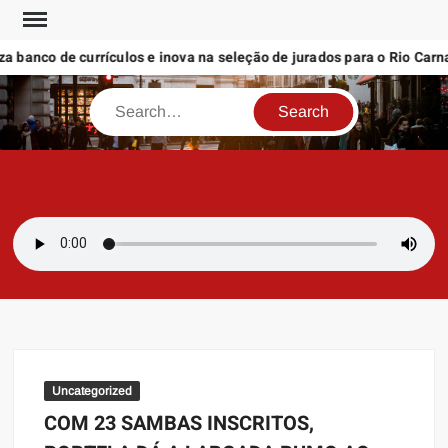
Skip
to
 banco de currículos e inova na seleção de jurados para o Rio Carnav
content
Search
SAMBAZAYRES
Site Sambazayres
Uncategorized
COM 23 SAMBAS INSCRITOS,