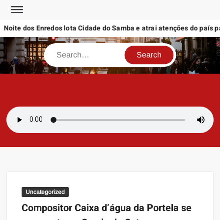
Skip
to
oite dos Enredos lota Cidade do Samba e atrai atenções do país par
content
Search
SAMBAZAYRES
Site Sambazayres
Uncategorized
Compositor Caixa d’água da Portela se