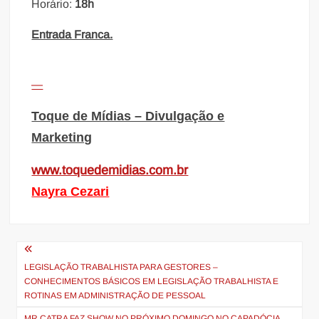
Horário:
18h
Entrada Franca.
—
Toque de Mídias – Divulgação e
Marketing
www.toquedemidias.com.br
Nayra Cezari
Navegação
de
LEGISLAÇÃO TRABALHISTA PARA GESTORES –
CONHECIMENTOS BÁSICOS EM LEGISLAÇÃO TRABALHISTA E
Post
ROTINAS EM ADMINISTRAÇÃO DE PESSOAL
MR CATRA FAZ SHOW NO PRÓXIMO DOMINGO NO CAPADÓCIA