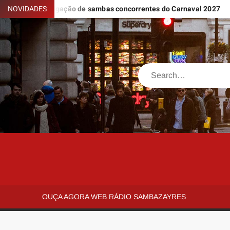
Skip
para divulgação de sambas concorrentes do Carnaval 2027
NOVIDADES
Aldi
to
content
Search
SAMBAZAYRES
Site
Sambazayres
OUÇA AGORA WEB RÁDIO SAMBAZAYRES