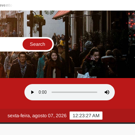
atuito no Centro do Rio
Niterói anuncia enredo “A Rosa do Imp
sexta-feira, agosto 07, 2026
12:23:28 AM