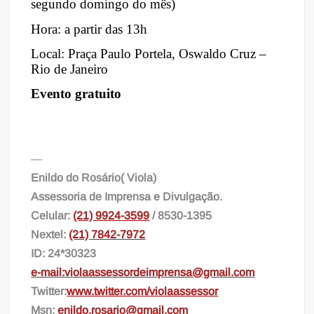
segundo domingo do mês)
Hora: a partir das 13h
Local: Praça Paulo Portela, Oswaldo Cruz –
Rio de Janeiro
Evento gratuito
—
Enildo do Rosário( Viola)
Assessoria de Imprensa e Divulgação.
Celular:
(21) 9924-3599
/ 8530-1395
Nextel:
(21) 7842-7972
ID: 24*30323
e-mail:violaassessordeimprensa@gmail.com
Twitter:
www.twitter.com/violaassessor
Msn:
enildo.rosario@gmail.com