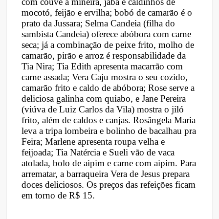
com couve a mineira, jabá e caldinhos de
mocotó, feijão e ervilha; bobó de camarão é o
prato da Jussara; Selma Candeia (filha do
sambista Candeia) oferece abóbora com carne
seca; já a combinação de peixe frito, molho de
camarão, pirão e arroz é responsabilidade da
Tia Nira; Tia Edith apresenta macarrão com
carne assada; Vera Caju mostra o seu cozido,
camarão frito e caldo de abóbora; Rose serve a
deliciosa galinha com quiabo, e Jane Pereira
(viúva de Luiz Carlos da Vila) mostra o jiló
frito, além de caldos e canjas. Rosângela Maria
leva a tripa lombeira e bolinho de bacalhau pra
Feira; Marlene apresenta roupa velha e
feijoada; Tia Natércia e Sueli vão de vaca
atolada, bolo de aipim e carne com aipim. Para
arrematar, a barraqueira Vera de Jesus prepara
doces deliciosos. Os preços das refeições ficam
em torno de R$ 15.