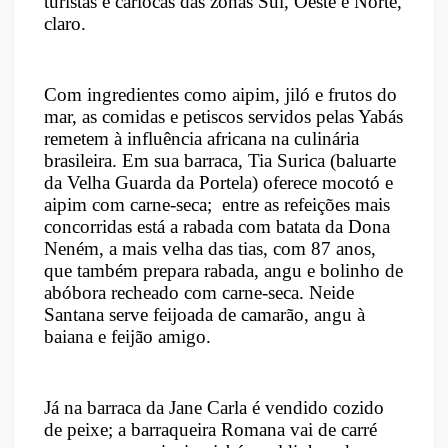
turistas e cariocas das zonas Sul, Oeste e Norte,
claro.
Com ingredientes como aipim, jiló e frutos do
mar, as comidas e petiscos servidos pelas Yabás
remetem à influência africana na culinária
brasileira. Em sua barraca, Tia Surica (baluarte
da Velha Guarda da Portela) oferece mocotó e
aipim com carne-seca; entre as refeições mais
concorridas está a rabada com batata da Dona
Neném, a mais velha das tias, com 87 anos,
que também prepara rabada, angu e bolinho de
abóbora recheado com carne-seca. Neide
Santana serve feijoada de camarão, angu à
baiana e feijão amigo.
Já na barraca da Jane Carla é vendido cozido
de peixe; a barraqueira Romana vai de carré