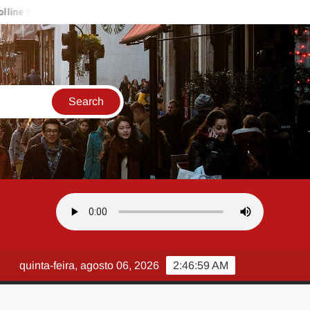
rdoso celebra conquistas da Ala de Passistas do Império Serrano e i
quinta-feira, agosto 06, 2026
2:47:00 AM