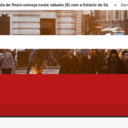
nais começa neste sábado (8) com a Estácio de Sá
Carolline Ca