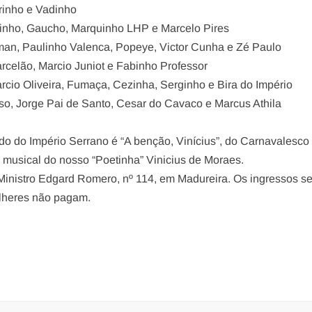
rinho e Vadinho
hinho, Gaucho, Marquinho LHP e Marcelo Pires
man, Paulinho Valenca, Popeye, Victor Cunha e Zé Paulo
rcelão, Marcio Juniot e Fabinho Professor
rcio Oliveira, Fumaça, Cezinha, Serginho e Bira do Império
so, Jorge Pai de Santo, Cesar do Cavaco e Marcus Athila
edo do Império Serrano é “A benção, Vinícius”, do Carnavalesco
e musical do nosso “Poetinha” Vinicius de Moraes.
 Ministro Edgard Romero, nº 114, em Madureira. Os ingressos s
lheres não pagam.