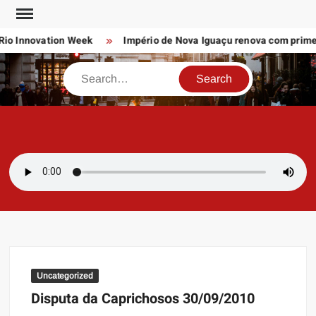
Skip
to
io Innovation Week
Império de Nova Iguaçu renova com primeiro
content
Search
SAMBAZAYRES
Site Sambazayres
Uncategorized
Disputa da Caprichosos 30/09/2010