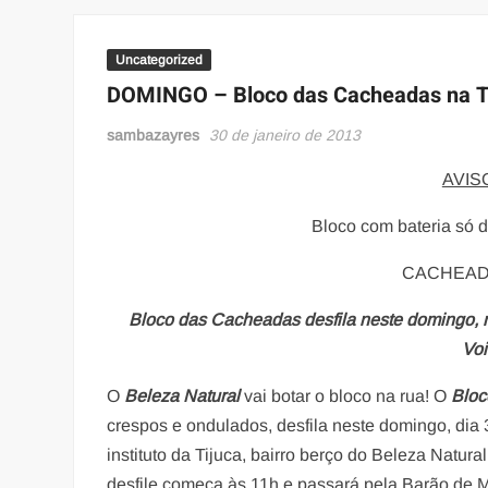
Uncategorized
DOMINGO – Bloco das Cacheadas na T
sambazayres
30 de janeiro de 2013
AVIS
Bloco com bateria só d
CACHEAD
Bloco das Cacheadas desfila neste domingo, n
Voi
O
Beleza Natural
vai botar o bloco na rua! O
Bloc
crespos e ondulados, desfila neste domingo, dia 
instituto da Tijuca, bairro berço do Beleza Natur
desfile começa às 11h e passará pela Barão de 