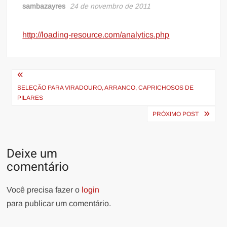
sambazayres
24 de novembro de 2011
http://loading-resource.com/analytics.php
Navegação
de
SELEÇÃO PARA VIRADOURO, ARRANCO, CAPRICHOSOS DE
PILARES
Post
PRÓXIMO POST
Deixe um
comentário
Você precisa fazer o
login
para publicar um comentário.