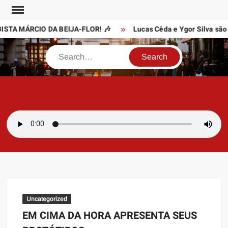
Skip
to
STA MÁRCIO DA BEIJA-FLOR! 🎶
Lucas Cêda e Ygor Silva são o
content
Search
SAMBAZAYRES
Site Sambazayres
Uncategorized
EM CIMA DA HORA APRESENTA SEUS