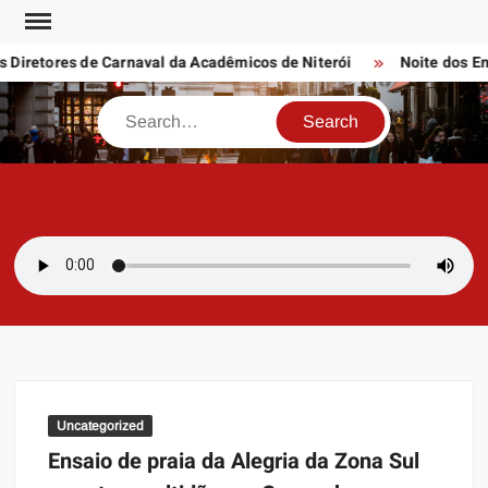
Skip
to
Diretores de Carnaval da Acadêmicos de Niterói
Noite dos Enre
content
Search
SAMBAZAYRES
Site Sambazayres
Uncategorized
Ensaio de praia da Alegria da Zona Sul