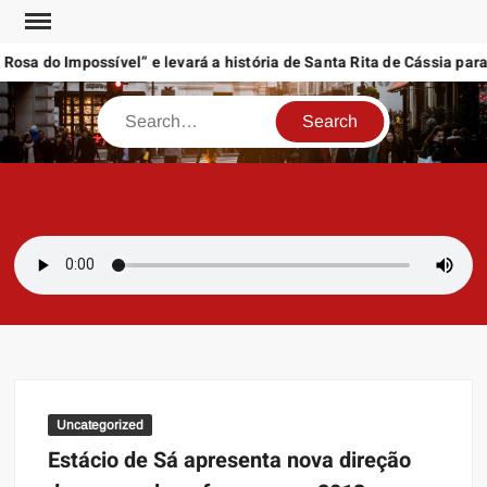
Skip
to
sa do Impossível” e levará a história de Santa Rita de Cássia para 
content
Search
SAMBAZAYRES
Site Sambazayres
Uncategorized
Estácio de Sá apresenta nova direção