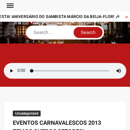
Skip
to
ESTA! ANIVERSÁRIO DO SAMBISTA MÁRCIO DA BEIJA-FLOR! 🎶
content
Search
SAMBAZAYRES
Site Sambazayres
Uncategorized
EVENTOS CARNAVALESCOS 2013