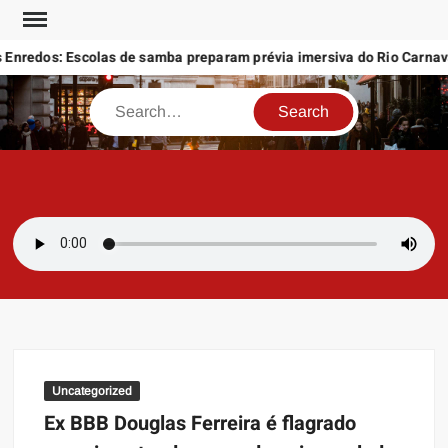
Skip
to
nredos: Escolas de samba preparam prévia imersiva do Rio Carnaval
content
Search
SAMBAZAYRES
Site Sambazayres
Uncategorized
Ex BBB Douglas Ferreira é flagrado