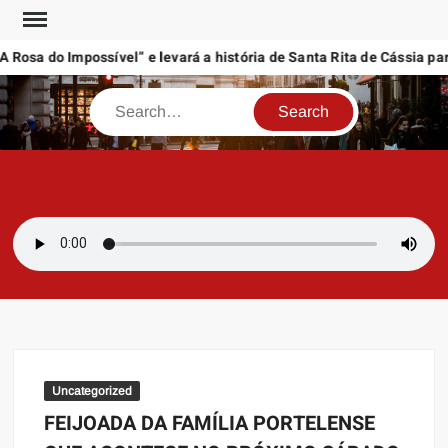
Skip
to
Rosa do Impossível” e levará a história de Santa Rita de Cássia par
content
Search
SAMBAZAYRES
Site Sambazayres
Uncategorized
FEIJOADA DA FAMÍLIA PORTELENSE