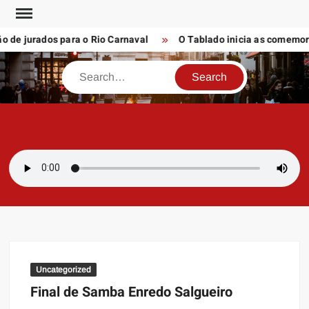
Skip
to
 de jurados para o Rio Carnaval
O Tablado inicia as comemoraç
content
Search
SAMBAZAYRES
Site Sambazayres
Uncategorized
Final de Samba Enredo Salgueiro