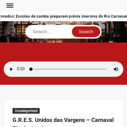
Skip
to
redos: Escolas de samba preparam prévia imersiva do Rio Carnaval 
content
Search
SAMBAZAYRES
Site Sambazayres
Uncategorized
G.R.E.S. Unidos das Vargens – Carnaval