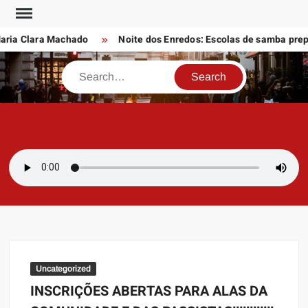
Skip
to
ia Clara Machado
Noite dos Enredos: Escolas de samba prepar
content
Search
SAMBAZAYRES
Site Sambazayres
Uncategorized
INSCRIÇÕES ABERTAS PARA ALAS DA