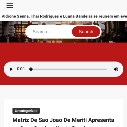
Skip
to
dione Senna, Thai Rodrigues e Luana Bandeira se reúnem em evento 
content
Search
SAMBAZAYRES
Site Sambazayres
Uncategorized
Matriz De Sao Joao De Meriti Apresenta