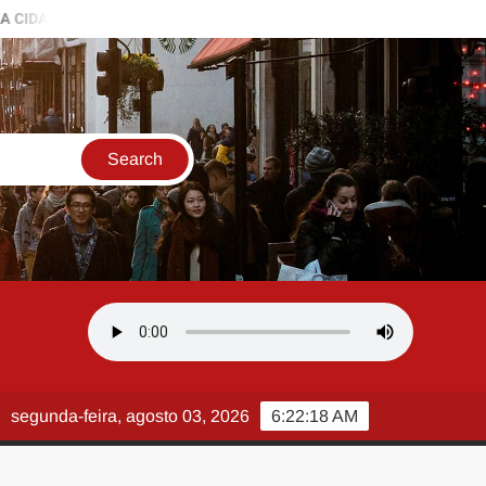
E DO SAMBA!
Mestre Demétrius retorna ao comando da bateri
segunda-feira, agosto 03, 2026
6:22:19 AM