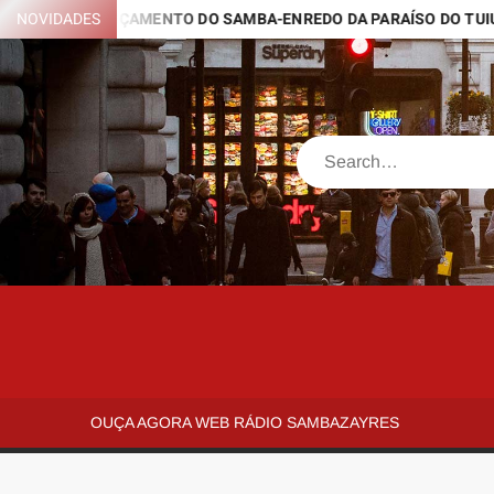
Skip
NOVIDADES
LANÇAMENTO DO SAMBA-ENREDO DA PARAÍSO DO TUIUTI 2027
to
content
Search
SAMBAZAYRES
Site
Sambazayres
OUÇA AGORA WEB RÁDIO SAMBAZAYRES