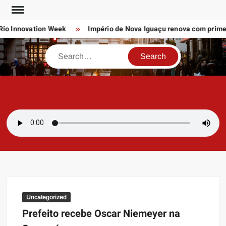
Skip
to
io Innovation Week
Império de Nova Iguaçu renova com primeiro
content
Search
SAMBAZAYRES
Site Sambazayres
Uncategorized
Prefeito recebe Oscar Niemeyer na