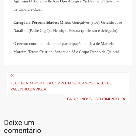
Agripina D’Xangô – Ilê Axé Opô Afonjá e Ya Davina D’Omulú –
Ilê Omolú e Oxum.
Categória Personalidades:
Milton Gonçalves (ator), Geraldo José
Natalino (Padre Gegê) e Henrique Pessoa (professor e delegado).
O evento contou ainda com a participação musica de Marcelo
Moreira, Teresa Cristina, Sandra de Sá e Grupo Fundo de Quintal.
Navegação
de
FEIJOADA DA PORTELA COMPLETA SETE ANOS E RECEBE
PAULINHO DA VIOLA
Post
GRUPO NOSSO SENTIMENTO
Deixe um
comentário