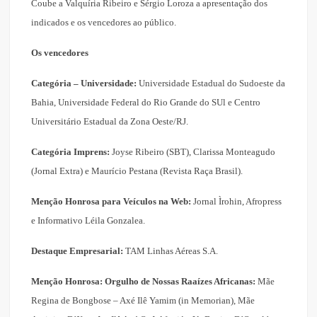
Coube a Valquíria Ribeiro e Sérgio Loroza a apresentação dos
indicados e os vencedores ao público.
Os vencedores
Categória – Universidade:
Universidade Estadual do Sudoeste da
Bahia, Universidade Federal do Rio Grande do SUl e Centro
Universitário Estadual da Zona Oeste/RJ.
Categória Imprens:
Joyse Ribeiro (SBT), Clarissa Monteagudo
(Jornal Extra) e Maurício Pestana (Revista Raça Brasil).
Menção Honrosa para Veículos na Web:
Jornal Ìrohin, Afropress
e Informativo Léila Gonzalea.
Destaque Empresarial:
TAM Linhas Aéreas S.A.
Menção Honrosa: Orgulho de Nossas Raaízes Africanas:
Mãe
Regina de Bongbose – Axé Ilê Yamim (in Memorian), Mãe