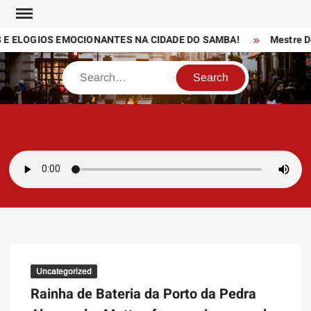
Skip
to
E ELOGIOS EMOCIONANTES NA CIDADE DO SAMBA!
Mestre Dem
content
Search
SAMBAZAYRES
Site Sambazayres
Uncategorized
Rainha de Bateria da Porto da Pedra