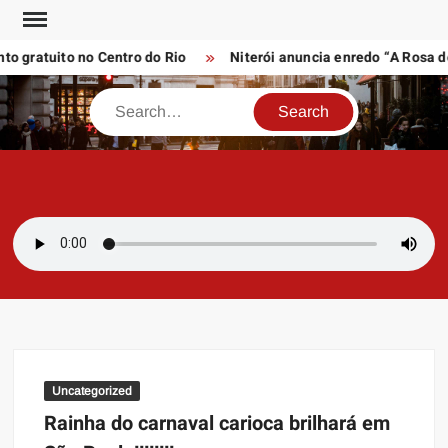
Skip
to
gratuito no Centro do Rio
Niterói anuncia enredo “A Rosa do 
content
Search
SAMBAZAYRES
Site Sambazayres
Uncategorized
Rainha do carnaval carioca brilhará em