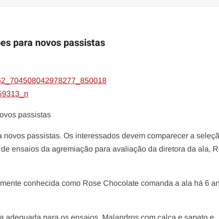
es para novos passistas
ovos passistas
a novos passistas. Os interessados devem comparecer a seleç
 de ensaios da agremiação para avaliação da diretora da ala, 
rmente conhecida como Rose Chocolate comanda a ala há 6 an
 adequada para os ensaios. Malandros com calça e sapato e