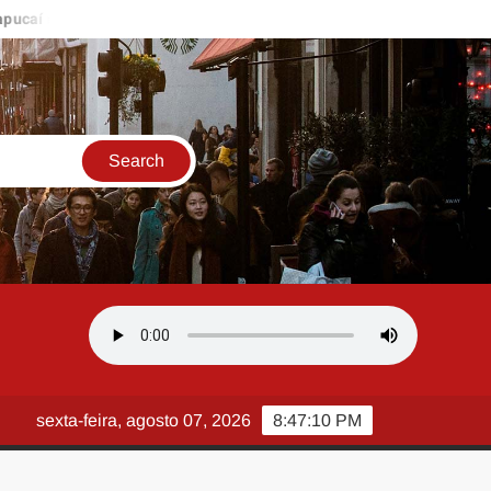
no Carnaval 2027
Liga RJ divulga calendário das definições de
sexta-feira, agosto 07, 2026
8:47:11 PM