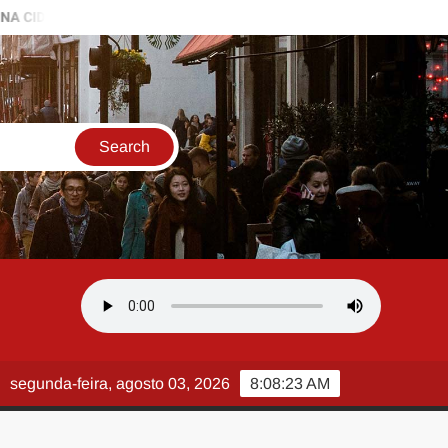
DE DO SAMBA!
Mestre Demétrius retorna ao comando da bater
segunda-feira, agosto 03, 2026
8:08:24 AM