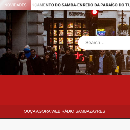
Skip
NOVIDADES
LANÇAMENTO DO SAMBA-ENREDO DA PARAÍSO DO TUIUTI 202
to
content
Search
SAMBAZAYRES
Site
Sambazayres
OUÇA AGORA WEB RÁDIO SAMBAZAYRES