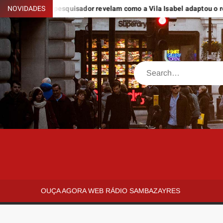
Skip
lescos e pesquisador revelam como a Vila Isabel adaptou o romance 
NOVIDADES
to
content
Search
SAMBAZAYRES
Site
Sambazayres
OUÇA AGORA WEB RÁDIO SAMBAZAYRES