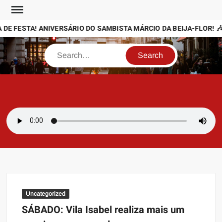
Skip
to
 DE FESTA! ANIVERSÁRIO DO SAMBISTA MÁRCIO DA BEIJA-FLOR! 🎶
content
Search
SAMBAZAYRES
Site Sambazayres
Uncategorized
SÁBADO: Vila Isabel realiza mais um