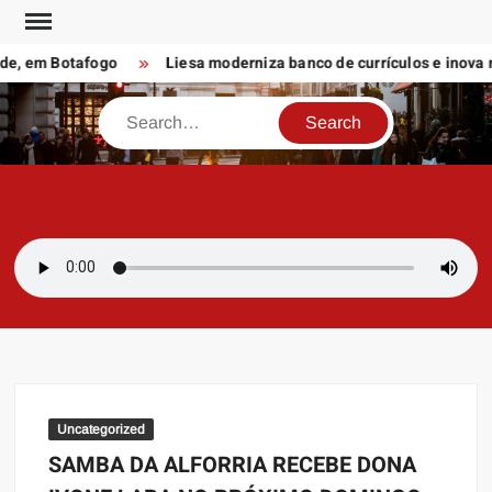
Skip
to
e, em Botafogo
​​Liesa moderniza banco de currículos e inova na
content
Search
SAMBAZAYRES
Site Sambazayres
Uncategorized
SAMBA DA ALFORRIA RECEBE DONA