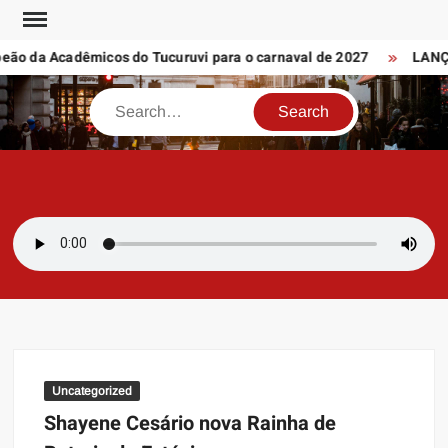
Skip
to
 da Acadêmicos do Tucuruvi para o carnaval de 2027
LANÇAM
content
Search
SAMBAZAYRES
Site Sambazayres
Uncategorized
Shayene Cesário nova Rainha de