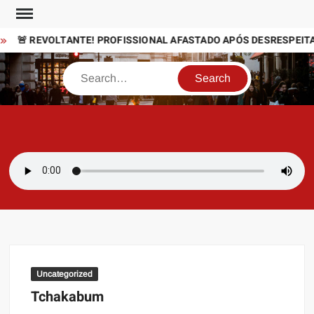
Skip
to
🚨 REVOLTANTE! PROFISSIONAL AFASTADO APÓS DESRESPEITAR
content
Search
SAMBAZAYRES
Site Sambazayres
Uncategorized
Tchakabum