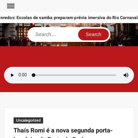
Skip
to
redos: Escolas de samba preparam prévia imersiva do Rio Carnaval 
content
Search
SAMBAZAYRES
Site Sambazayres
Uncategorized
Thaís Romi é a nova segunda porta-