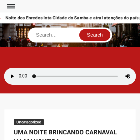
Skip
to
Noite dos Enredos lota Cidade do Samba e atrai atenções do país p
content
Search
SAMBAZAYRES
Site Sambazayres
Uncategorized
UMA NOITE BRINCANDO CARNAVAL