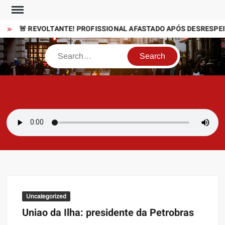
Skip
to
🚨 REVOLTANTE! PROFISSIONAL AFASTADO APÓS DESRESPEIT
content
Search
SAMBAZAYRES
Site Sambazayres
Uncategorized
Uniao da Ilha: presidente da Petrobras