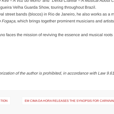
 Keti – A Voz do Morro”
and
“Deixa Clarear – A Musical About C
gueira Velha Guarda Show, touring throughout Brazil.
val street bands (blocos) in Rio de Janeiro, he also works as a 
o Fogaça
, which brings together prominent musicians and artists
no faces the mission of reviving the essence and musical roots 
ization of the author is prohibited, in accordance with Law 9.6
CTION
EM CIMA DA HORA RELEASES THE SYNOPSIS FOR CARNIVA