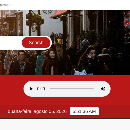
 2027
Beija-Flor de Nilópolis leva a tradição do carnaval brasi
quarta-feira, agosto 05, 2026
6:51:37 AM