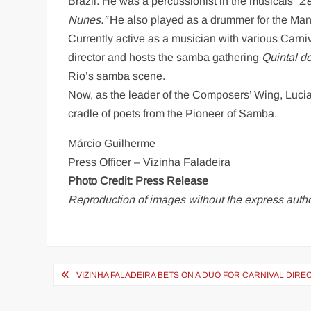
Brazil. He was a percussionist in the musicals
“Zé
Nunes.”
He also played as a drummer for the Man
Currently active as a musician with various Carni
director and hosts the samba gathering
Quintal d
Rio’s samba scene.
Now, as the leader of the Composers’ Wing, Lucia
cradle of poets from the Pioneer of Samba.
Márcio Guilherme
Press Officer – Vizinha Faladeira
Photo Credit: Press Release
Reproduction of images without the express author
Navegação
VIZINHA FALADEIRA BETS ON A DUO FOR CARNIVAL DIRE
de